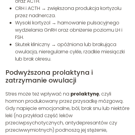
oraz ACTH.
CRH i ACTH → zwiększona produkcja kortyzolu
przez nadnercza.
Wysoki kortyzol → hamowanie pulsacyjnego
wydzielania GnRH oraz obniżenie poziomu LH i
FSH.
Skutek kliniczny → opóźniona lub brakująca
owulacja, nieregularne cykle, rzadkie miesiączki
lub brak okresu.
Podwyższona prolaktyna i
zatrzymanie owulacji
Stres może też wpływać na
prolaktynę
, czyli
hormon produkowany przez przysadkę mózgową.
Gdy napięcie emocjonalne, ból, brak snu lub niektóre
leki (na przykład część leków
przeciwpsychotycznych, antydepresantów czy
przeciwwymiotnych) podnoszą jej stężenie,