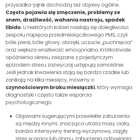
przysadka-jajnik dochodzą też objawy ogólne.
Często pojawia się zmęczenie, problemy ze
snem, drażliwość, wahania nastroju, spadek
libido
. U niektórych kobiet nasilają się dolegliwości
zespołu napięcia przedmiesiączkowego PMS, czyli
bóle piersi, bóle głowy, obrzęki, uczucie „puchnięcia”
oraz większa wrażliwość emocjonalna. Krótkotrwałe
opóźnienia okresu związane z pojedynczym
epizodem stresu zazwyczaj ustępują samoistnie.
Jeśli jednak krwawienia stają się bardzo rzadkie lub
zanikają na kilka miesięcy, mówimy o
czynnościowym braku miesiączki
, który wymaga
diagnostyki i często także wsparcia
psychologicznego.
Objawami sugerującymi przewlekłe zaburzenia
są między innymi: znacząca utrata masy ciała,
bardzo intensywny trening wyczynowy, ciągły
stres w pracy lub domu, zaburzenia odżywiania