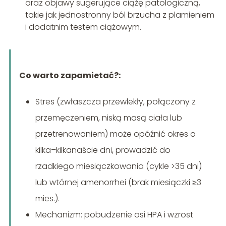
oraz objawy sugerujące ciążę patologiczną,
takie jak jednostronny ból brzucha z plamieniem
i dodatnim testem ciążowym.
Co warto zapamietać?:
Stres (zwłaszcza przewlekły, połączony z
przemęczeniem, niską masą ciała lub
przetrenowaniem) może opóźnić okres o
kilka–kilkanaście dni, prowadzić do
rzadkiego miesiączkowania (cykle >35 dni)
lub wtórnej amenorrhei (brak miesiączki ≥3
mies.).
Mechanizm: pobudzenie osi HPA i wzrost