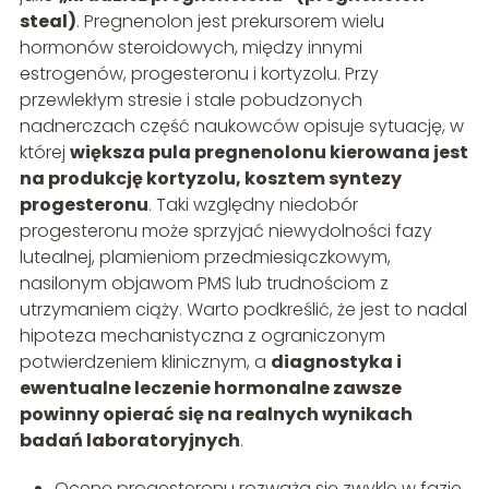
steal)
. Pregnenolon jest prekursorem wielu
hormonów steroidowych, między innymi
estrogenów, progesteronu i kortyzolu. Przy
przewlekłym stresie i stale pobudzonych
nadnerczach część naukowców opisuje sytuację, w
której
większa pula pregnenolonu kierowana jest
na produkcję kortyzolu, kosztem syntezy
progesteronu
. Taki względny niedobór
progesteronu może sprzyjać niewydolności fazy
lutealnej, plamieniom przedmiesiączkowym,
nasilonym objawom PMS lub trudnościom z
utrzymaniem ciąży. Warto podkreślić, że jest to nadal
hipoteza mechanistyczna z ograniczonym
potwierdzeniem klinicznym, a
diagnostyka i
ewentualne leczenie hormonalne zawsze
powinny opierać się na realnych wynikach
badań laboratoryjnych
.
Ocenę progesteronu rozważa się zwykle w fazie