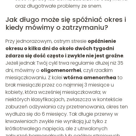
oraz długotrwałe problemy ze snem.
Jak długo może się spóźniać okres i
kiedy mówimy o zatrzymaniu?
Przy jednorazowym, ostrym stresie
opóźnienie
okresu o kilka dni do około dwóch tygodni
zdarza się dość często i zwykle nie jest groźne
.
Jeżeli jednak Twój cykl trwa regularnie dłużej niż 35
dni, mówimy o
oligomenorrhei
, czyli rzadkim
miesiączkowaniu. Z kolei
wtórna amenorrhea
to
brak miesiączki przez co najmniej 3 miesiące u
kobiety, która wcześniej miesiączkowała; w
niektórych klasyfikacjach, zwłaszcza w kontekście
zaburzeń odżywiania czy przetrenowania, okres ten
wydłuża się do 6 miesięcy. Tak długie przerwy w
krwawieniach zwykle nie wynikają już tylko z
krótkotrwałego napięcia, ale z utrwalonych
zaburzeń hormonalnych lub ogólnoustrojowych.