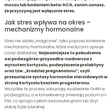
moczu lub badaniem beta-hCG, zanim uznasz,
że przyczyną jest wyłącznie stres.
Jak stres wpływa na okres –
mechanizmy hormonalne
Stres nie działa „magicznie”, tylko poprzez konkretne
mechanizmy hormonalne, które medycyna opisuje
coraz dokładniej.
Najważniejsze to pobudzenie
osi podwzgórze-przysadka-nadnercza z
wyrzutem kortyzolu, podwyższenie prolaktyny
oraz tzw. „kradzież pregnenolonu”, czyli
przesunięcie syntezy hormonów steroidowych w
stronę kortyzolu kosztem progesteronu
.
Wszystkie te procesy zaburzają wydzielanie GnRH w
podwzgórzu, a w konsekwencji zmieniają poziom LH i
FSH, co sprzyja cyklom bezowulacyjnym lub zbyt
słabej fazie lutealnej.