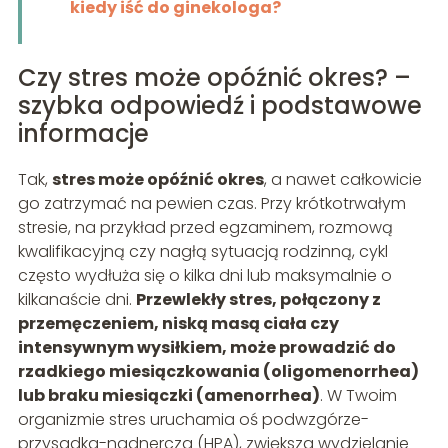
kiedy iść do ginekologa?
Czy stres może opóźnić okres? –
szybka odpowiedź i podstawowe
informacje
Tak,
stres może opóźnić okres
, a nawet całkowicie
go zatrzymać na pewien czas. Przy krótkotrwałym
stresie, na przykład przed egzaminem, rozmową
kwalifikacyjną czy nagłą sytuacją rodzinną, cykl
często wydłuża się o kilka dni lub maksymalnie o
kilkanaście dni.
Przewlekły stres, połączony z
przemęczeniem, niską masą ciała czy
intensywnym wysiłkiem, może prowadzić do
rzadkiego miesiączkowania (oligomenorrhea)
lub braku miesiączki (amenorrhea)
. W Twoim
organizmie stres uruchamia oś podwzgórze-
przysadka-nadnercza (HPA), zwiększa wydzielanie