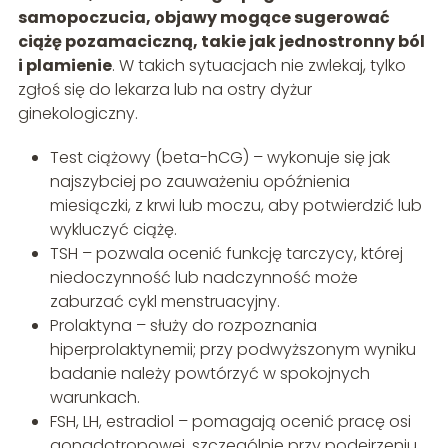
samopoczucia, objawy mogące sugerować
ciążę pozamaciczną, takie jak jednostronny ból
i plamienie
. W takich sytuacjach nie zwlekaj, tylko
zgłoś się do lekarza lub na ostry dyżur
ginekologiczny.
Test ciążowy (beta-hCG) – wykonuje się jak
najszybciej po zauważeniu opóźnienia
miesiączki, z krwi lub moczu, aby potwierdzić lub
wykluczyć ciążę.
TSH – pozwala ocenić funkcję tarczycy, której
niedoczynność lub nadczynność może
zaburzać cykl menstruacyjny.
Prolaktyna – służy do rozpoznania
hiperprolaktynemii; przy podwyższonym wyniku
badanie należy powtórzyć w spokojnych
warunkach.
FSH, LH, estradiol – pomagają ocenić pracę osi
gonadotropowej, szczególnie przy podejrzeniu