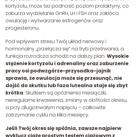
kortyzolu, może też podnosić poziom prolaktyny, co
zaburza wydzielanie GnRH, LH i FSH oraz zakłóca
owulację i wytwarzanie estrogenów oraz
progesteronu.
Pod wpływem stresu Twój układ nerwowy i
hormonalny „przełącza się” na tryb przetrwania, a
funkcja rozrodcza schodzi na dalszy plan.
Wysokie
stężenie kortyzolu i adrenaliny oraz zaburzenie
pracy osi podwzgórze-przysadka-jajnik
sprawia, że owulacja może się przesunąć, nie
dojść do skutku lub faza lutealna staje się zbyt
krótka
. Skutkiem są opóźnienia miesiączki,
nieregularne krwawienia, zmiany w obfitości okresu,
a przy długotrwałym napięciu – całkowite
zatrzymanie cyklu na kilka miesięcy.
Jeśli Twój okres się spóźnia, zawsze najpierw
wyklucz ciążę prostym testem ciążowym z