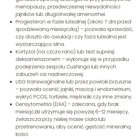
menopauzy, przedwczesnej niewydolności
jajników lub długotrwałej amenorrhei.
Progesteron w fazie lutealnej (około 7 dni przed
spodziewaną miesiączką) – pozwala sprawdzić,
czy doszło do owulacji i czy faza lutealna jest
wystarczająco silna.
Kortyzol (na czczo rano) lub test supresji
deksametazonem – wykonuje się w przypadku
podejrzenia zespołu Cushinga lub innych
zaburzeń osi nadnerczowej.
USG transwaginalne lub przez powłoki brzuszne
– pozwala ocenić jajniki, macicę i endometrium,
wykryć PCOS, torbiele, mięśniaki czy inne zmiany.
Densytometria (DXA) – zalecana, gdy brak
miesiączki utrzymuje się powyżej 6–12 miesięcy,
zwłaszcza przy niskiej masie ciała lub
przetrenowaniu, aby ocenić gęstość mineralną
kości.