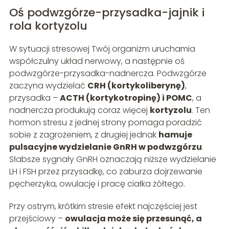
Oś podwzgórze-przysadka-jajnik i
rola kortyzolu
W sytuacji stresowej Twój organizm uruchamia
współczulny układ nerwowy, a następnie oś
podwzgórze-przysadka-nadnercza. Podwzgórze
zaczyna wydzielać
CRH (kortykoliberynę)
,
przysadka –
ACTH (kortykotropinę) i POMC
, a
nadnercza produkują coraz więcej
kortyzolu
. Ten
hormon stresu z jednej strony pomaga poradzić
sobie z zagrożeniem, z drugiej jednak
hamuje
pulsacyjne wydzielanie GnRH w podwzgórzu
.
Słabsze sygnały GnRH oznaczają niższe wydzielanie
LH i FSH przez przysadkę, co zaburza dojrzewanie
pęcherzyka, owulację i pracę ciałka żółtego.
Przy ostrym, krótkim stresie efekt najczęściej jest
przejściowy –
owulacja może się przesunąć, a