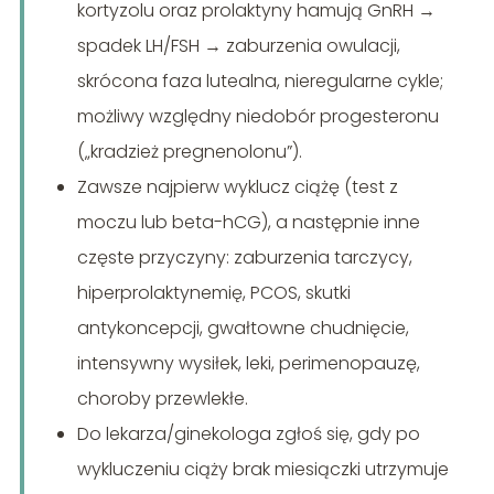
kortyzolu oraz prolaktyny hamują GnRH →
spadek LH/FSH → zaburzenia owulacji,
skrócona faza lutealna, nieregularne cykle;
możliwy względny niedobór progesteronu
(„kradzież pregnenolonu”).
Zawsze najpierw wyklucz ciążę (test z
moczu lub beta-hCG), a następnie inne
częste przyczyny: zaburzenia tarczycy,
hiperprolaktynemię, PCOS, skutki
antykoncepcji, gwałtowne chudnięcie,
intensywny wysiłek, leki, perimenopauzę,
choroby przewlekłe.
Do lekarza/ginekologa zgłoś się, gdy po
wykluczeniu ciąży brak miesiączki utrzymuje