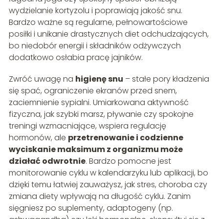
wydzielanie kortyzolu i poprawiają jakość snu.
Bardzo ważne są regularne, pełnowartościowe
posiłki i unikanie drastycznych diet odchudzających,
bo niedobór energii i składników odżywczych
dodatkowo osłabia pracę jajników.
Zwróć uwagę na
higienę snu
– stałe pory kładzenia
się spać, ograniczenie ekranów przed snem,
zaciemnienie sypialni. Umiarkowana aktywność
fizyczna, jak szybki marsz, pływanie czy spokojne
treningi wzmacniające, wspiera regulację
hormonów, ale
przetrenowanie i codzienne
wyciskanie maksimum z organizmu może
działać odwrotnie
. Bardzo pomocne jest
monitorowanie cyklu w kalendarzyku lub aplikacji, bo
dzięki temu łatwiej zauważysz, jak stres, choroba czy
zmiana diety wpływają na długość cyklu. Zanim
sięgniesz po suplementy, adaptogeny (np.