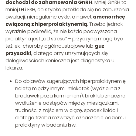
dochodzi do zahamowania GnRH
. Mniej GnRH to
mniej LH i FSH, co szybko przekłada się na zaburzenia
owulacji, nieregularne cykle, a nawet
amenorrheę
związaną z hiperprolaktynemią
. Trzeba jednak
wyraźnie podkreślić, że nie każda podwyższona
prolaktyna jest „od stresu” – przyczyną mogą być
też leki, choroby ogólnoustrojowe lub
guz
przysadki
, dlatego przy utrzymujących się
dolegliwościach konieczna jest diagnostyka u
lekarza.
Do objawów sugerujących hiperprolaktynemię
należą między innymi: mlekotok (wydzielina z
brodawek poza karmieniem), brak lub znaczne
wydłużenie odstępów między miesiączkami,
trudności z zajściem w ciążę, spadek libido i
dlatego trzeba rozważyć oznaczenie poziomu
prolaktyny w badaniu krwi.