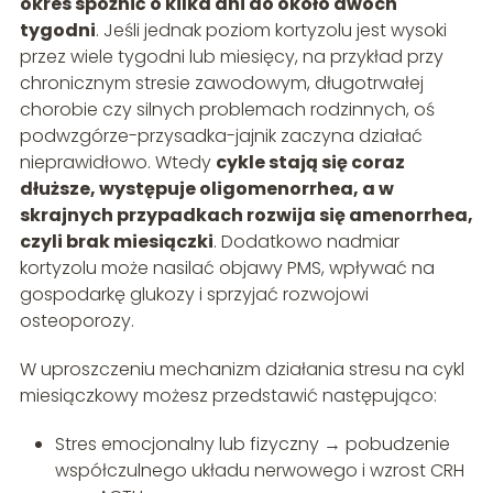
okres spóźnić o kilka dni do około dwóch
tygodni
. Jeśli jednak poziom kortyzolu jest wysoki
przez wiele tygodni lub miesięcy, na przykład przy
chronicznym stresie zawodowym, długotrwałej
chorobie czy silnych problemach rodzinnych, oś
podwzgórze-przysadka-jajnik zaczyna działać
nieprawidłowo. Wtedy
cykle stają się coraz
dłuższe, występuje oligomenorrhea, a w
skrajnych przypadkach rozwija się amenorrhea,
czyli brak miesiączki
. Dodatkowo nadmiar
kortyzolu może nasilać objawy PMS, wpływać na
gospodarkę glukozy i sprzyjać rozwojowi
osteoporozy.
W uproszczeniu mechanizm działania stresu na cykl
miesiączkowy możesz przedstawić następująco:
Stres emocjonalny lub fizyczny → pobudzenie
współczulnego układu nerwowego i wzrost CRH