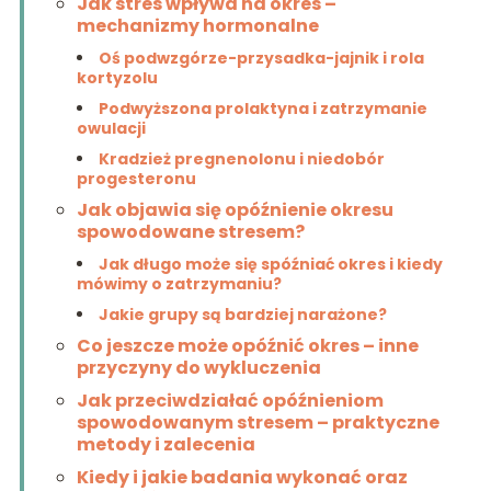
Jak stres wpływa na okres –
mechanizmy hormonalne
Oś podwzgórze-przysadka-jajnik i rola
kortyzolu
Podwyższona prolaktyna i zatrzymanie
owulacji
Kradzież pregnenolonu i niedobór
progesteronu
Jak objawia się opóźnienie okresu
spowodowane stresem?
Jak długo może się spóźniać okres i kiedy
mówimy o zatrzymaniu?
Jakie grupy są bardziej narażone?
Co jeszcze może opóźnić okres – inne
przyczyny do wykluczenia
Jak przeciwdziałać opóźnieniom
spowodowanym stresem – praktyczne
metody i zalecenia
Kiedy i jakie badania wykonać oraz