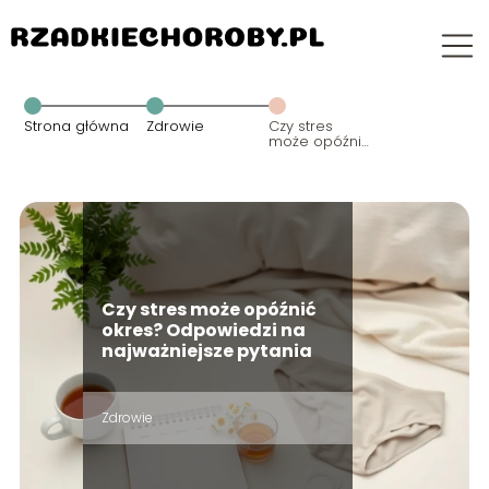
Strona główna
Zdrowie
Czy stres
może opóźnić
okres?
Odpowiedzi
na
najważniejsze
pytania
Czy stres może opóźnić
okres? Odpowiedzi na
najważniejsze pytania
Zdrowie