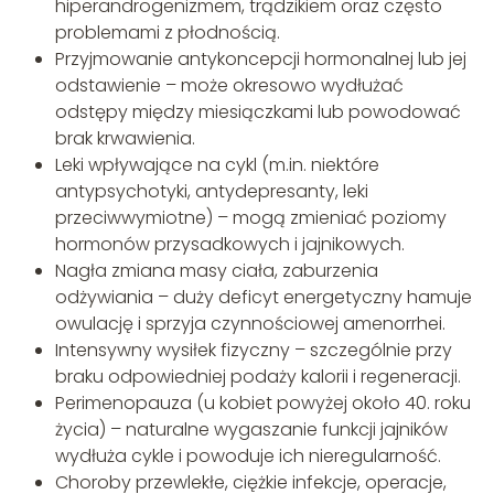
hiperandrogenizmem, trądzikiem oraz często
problemami z płodnością.
Przyjmowanie antykoncepcji hormonalnej lub jej
odstawienie – może okresowo wydłużać
odstępy między miesiączkami lub powodować
brak krwawienia.
Leki wpływające na cykl (m.in. niektóre
antypsychotyki, antydepresanty, leki
przeciwwymiotne) – mogą zmieniać poziomy
hormonów przysadkowych i jajnikowych.
Nagła zmiana masy ciała, zaburzenia
odżywiania – duży deficyt energetyczny hamuje
owulację i sprzyja czynnościowej amenorrhei.
Intensywny wysiłek fizyczny – szczególnie przy
braku odpowiedniej podaży kalorii i regeneracji.
Perimenopauza (u kobiet powyżej około 40. roku
życia) – naturalne wygaszanie funkcji jajników
wydłuża cykle i powoduje ich nieregularność.
Choroby przewlekłe, ciężkie infekcje, operacje,