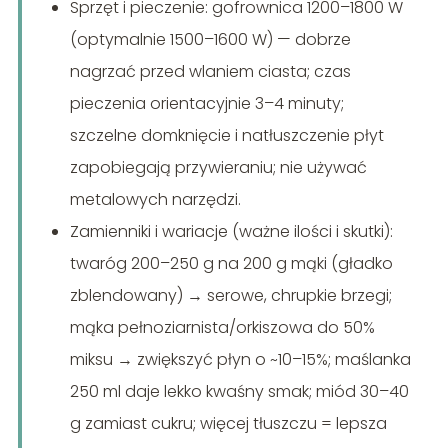
Sprzęt i pieczenie: gofrownica 1200–1800 W
(optymalnie 1500–1600 W) — dobrze
nagrzać przed wlaniem ciasta; czas
pieczenia orientacyjnie 3–4 minuty;
szczelne domknięcie i natłuszczenie płyt
zapobiegają przywieraniu; nie używać
metalowych narzędzi.
Zamienniki i wariacje (ważne ilości i skutki):
twaróg 200–250 g na 200 g mąki (gładko
zblendowany) → serowe, chrupkie brzegi;
mąka pełnoziarnista/orkiszowa do 50%
miksu → zwiększyć płyn o ~10–15%; maślanka
250 ml daje lekko kwaśny smak; miód 30–40
g zamiast cukru; więcej tłuszczu = lepsza