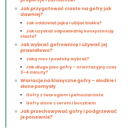
Jak przygotować ciasto na gofry jak
dawniej?
Jak oddzielać jajka i ubijać białka?
Jak uzyskać odpowiednią konsystencję
ciasta?
Jak wybrać gofrownicę i używać jej
prawidłowo?
Jaką moc i powłokę wybrać?
Jak długo piec gofry – orientacyjny czas
3–4 minuty?
Wariacje na klasyczne gofry – słodkie i
słone pomysły
Gofry z twarogiem i pełnoziarniste
Gofry słone z serem i boczkiem
Jak przechowywać gofry i podgrzewać
je ponownie?