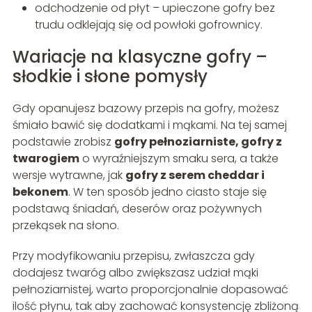
odchodzenie od płyt – upieczone gofry bez
trudu odklejają się od powłoki gofrownicy.
Wariacje na klasyczne gofry –
słodkie i słone pomysły
Gdy opanujesz bazowy przepis na gofry, możesz
śmiało bawić się dodatkami i mąkami. Na tej samej
podstawie zrobisz
gofry pełnoziarniste, gofry z
twarogiem
o wyraźniejszym smaku sera, a także
wersje wytrawne, jak
gofry z serem cheddar i
bekonem
. W ten sposób jedno ciasto staje się
podstawą śniadań, deserów oraz pożywnych
przekąsek na słono.
Przy modyfikowaniu przepisu, zwłaszcza gdy
dodajesz twaróg albo zwiększasz udział mąki
pełnoziarnistej, warto proporcjonalnie dopasować
ilość płynu, tak aby zachować konsystencję zbliżoną