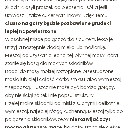
składniki, czyli proszek do pieczenia i sól, a jeśli
używasz – także cukier wanilinowy. Dzięki temu
ciasto na gofry będzie pozbawione grudek i
lepiej napowietrzone
.
W osobnej misce połącz żółtka z cukrem, lekko je
utrzyj, a następnie dodaj mleko lub maślankę.
Mieszaj do uzyskania jednolitej, płynnej masy, która
stanie się bazą dla mokrych składników.
Dodaj do masy mokrej roztopione, przestudzone
masło lub olej i całość krótko zmiksuj albo wymieszaj
trzepaczką. Tłuszcz nie może być bardzo gorący,
aby nie ściął żółtek i nie popsuł struktury.
Przelej mokre składniki do miski z suchymi i delikatnie
wymieszaj, najlepiej rózgą kuchenną. Mieszaj tylko do
połączenia składników, żeby
nie rozwijać zbyt
mocno glutenu w mące
, bo gofry staną się ciężkie.