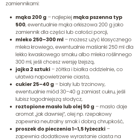
zamiennikami:
mąka 200 g
– najlepiej
mąka pszenna typ
500
, ewentualnie mąka orkiszowa 200 g jako
zamiennik dla części lub całości porcji,
mleko 250–300 ml
– możesz użyć klasycznego
mleka krowiego, ewentualnie maślanki 250 ml dla
lekko kwaskowego smaku albo mleka roślinnego
300 ml, jeśli chcesz wersję lżejszą,
jajka 2 sztuki
– żółtka i białka oddzielnie, co
ułatwia napowietrzenie ciasta,
cukier 25–40 g
– biały lub trzcinowy,
ewentualnie miód 30–40 g zamiast cukru, jeśli
lubisz łagodniejszą słodycz,
roztopione masło lub olej 50 g
– masło daje
aromat „jak dawniej”, olej np. rzepakowy
zapewnia neutralny smak i dobrą chrupkość,
proszek do pieczenia 1–1,5 łyżeczki
–
zapewnia dodatkowe wyrastanie ciasta na