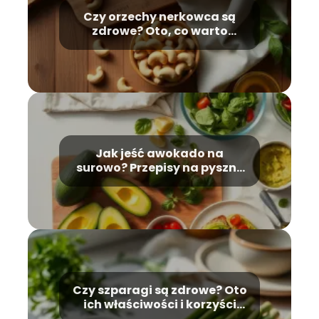
Czy orzechy nerkowca są
zdrowe? Oto, co warto
wiedzieć
Jak jeść awokado na
surowo? Przepisy na pyszne
dania!
Czy szparagi są zdrowe? Oto
ich właściwości i korzyści
zdrowotne