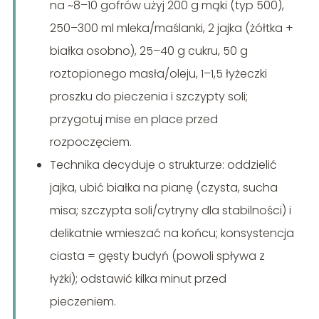
na ~8–10 gofrów użyj 200 g mąki (typ 500),
250–300 ml mleka/maślanki, 2 jajka (żółtka +
białka osobno), 25–40 g cukru, 50 g
roztopionego masła/oleju, 1–1,5 łyżeczki
proszku do pieczenia i szczypty soli;
przygotuj mise en place przed
rozpoczęciem.
Technika decyduje o strukturze: oddzielić
jajka, ubić białka na pianę (czysta, sucha
misa; szczypta soli/cytryny dla stabilności) i
delikatnie wmieszać na końcu; konsystencja
ciasta = gęsty budyń (powoli spływa z
łyżki); odstawić kilka minut przed
pieczeniem.