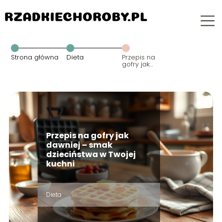
Strona główna
Dieta
Przepis na
gofry jak
dawniej –
smak
dzieciństwa w
Twojej kuchni
Przepis na gofry jak
dawniej – smak
dzieciństwa w Twojej
kuchni
Dieta