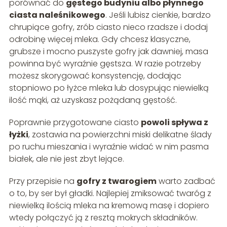
porównać do
gęstego budyniu albo płynnego
ciasta naleśnikowego
. Jeśli lubisz cienkie, bardzo
chrupiące gofry, zrób ciasto nieco rzadsze i dodaj
odrobinę więcej mleka. Gdy chcesz klasyczne,
grubsze i mocno puszyste gofry jak dawniej, masa
powinna być wyraźnie gęstsza. W razie potrzeby
możesz skorygować konsystencję, dodając
stopniowo po łyżce mleka lub dosypując niewielką
ilość mąki, aż uzyskasz pożądaną gęstość.
Poprawnie przygotowane ciasto
powoli spływa z
łyżki
, zostawia na powierzchni miski delikatne ślady
po ruchu mieszania i wyraźnie widać w nim pasma
białek, ale nie jest zbyt lejące.
Przy przepisie na
gofry z twarogiem
warto zadbać
o to, by ser był gładki. Najlepiej zmiksować twaróg z
niewielką ilością mleka na kremową masę i dopiero
wtedy połączyć ją z resztą mokrych składników.