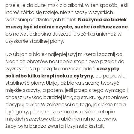
przelej je do dużej miski z białkami. W ten sposób, jeśli
któreś żółtko się rozleje, nie zniszczy wszystkich
wcześniej oddzielonych białek.
Naczynia do białek
muszą być idealnie czyste, suche i odtłuszczone
,
bo nawet odrobina tłuszczu lub żółtka uniemożliwi
uzyskanie stabilnej piany.
Do ubijania białek najlepiej użyj miksera i zacznij od
średnich obrotów, następnie stopniowo przejdź do
wyższych. Na początku możesz dodać
szczyptę
soli albo kilka kropli soku z cytryny
, co poprawia
stabilność piany. Ubijaj, aż białka zaczną tworzyć
miękkie szczyty, a potem, jeśli przepis tego wymaga i
chcesz uzyskać bardziej lśniącą strukturę, stopniowo
dosypuj cukier. W zależności od tego, jak lekkie mają
być gofry, pianę możesz pozostawić na etapie
miękkich szczytów albo ubić niemal na sztywno,
żeby była bardzo zwarta i trzymała kształt.