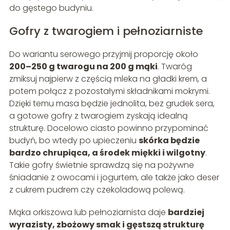
do gęstego budyniu.
Gofry z twarogiem i pełnoziarniste
Do wariantu serowego przyjmij proporcję około
200–250 g twarogu na 200 g mąki
. Twaróg
zmiksuj najpierw z częścią mleka na gładki krem, a
potem połącz z pozostałymi składnikami mokrymi.
Dzięki temu masa będzie jednolita, bez grudek sera,
a gotowe gofry z twarogiem zyskają idealną
strukturę. Docelowo ciasto powinno przypominać
budyń, bo wtedy po upieczeniu
skórka będzie
bardzo chrupiąca, a środek miękki i wilgotny
.
Takie gofry świetnie sprawdzą się na pożywne
śniadanie z owocami i jogurtem, ale także jako deser
z cukrem pudrem czy czekoladową polewą.
Mąka orkiszowa lub pełnoziarnista daje
bardziej
wyrazisty, zbożowy smak i gęstszą strukturę