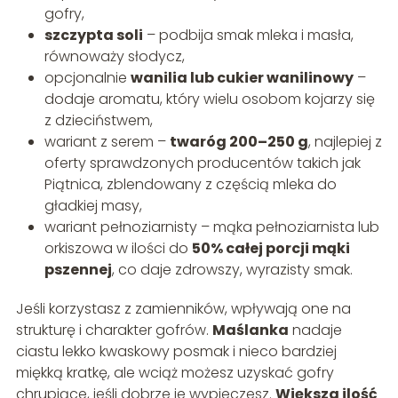
gofry,
szczypta soli
– podbija smak mleka i masła,
równoważy słodycz,
opcjonalnie
wanilia lub cukier wanilinowy
–
dodaje aromatu, który wielu osobom kojarzy się
z dzieciństwem,
wariant z serem –
twaróg 200–250 g
, najlepiej z
oferty sprawdzonych producentów takich jak
Piątnica, zblendowany z częścią mleka do
gładkiej masy,
wariant pełnoziarnisty – mąka pełnoziarnista lub
orkiszowa w ilości do
50% całej porcji mąki
pszennej
, co daje zdrowszy, wyrazisty smak.
Jeśli korzystasz z zamienników, wpływają one na
strukturę i charakter gofrów.
Maślanka
nadaje
ciastu lekko kwaskowy posmak i nieco bardziej
miękką kratkę, ale wciąż możesz uzyskać gofry
chrupiące, jeśli dobrze je wypieczesz.
Większa ilość