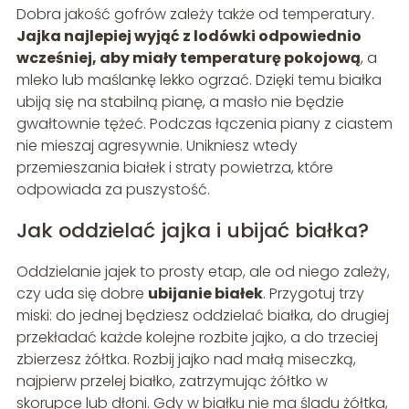
Dobra jakość gofrów zależy także od temperatury.
Jajka najlepiej wyjąć z lodówki odpowiednio
wcześniej, aby miały temperaturę pokojową
, a
mleko lub maślankę lekko ogrzać. Dzięki temu białka
ubiją się na stabilną pianę, a masło nie będzie
gwałtownie tężeć. Podczas łączenia piany z ciastem
nie mieszaj agresywnie. Unikniesz wtedy
przemieszania białek i straty powietrza, które
odpowiada za puszystość.
Jak oddzielać jajka i ubijać białka?
Oddzielanie jajek to prosty etap, ale od niego zależy,
czy uda się dobre
ubijanie białek
. Przygotuj trzy
miski: do jednej będziesz oddzielać białka, do drugiej
przekładać każde kolejne rozbite jajko, a do trzeciej
zbierzesz żółtka. Rozbij jajko nad małą miseczką,
najpierw przelej białko, zatrzymując żółtko w
skorupce lub dłoni. Gdy w białku nie ma śladu żółtka,