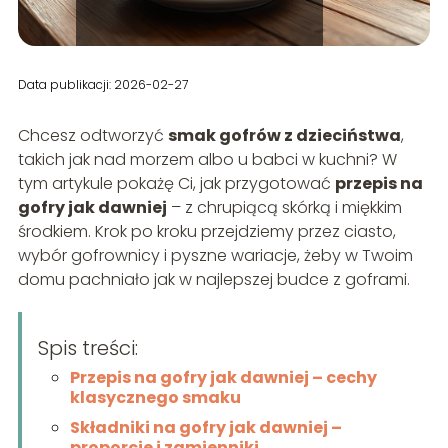
Data publikacji: 2026-02-27
Chcesz odtworzyć
smak gofrów z dzieciństwa
,
takich jak nad morzem albo u babci w kuchni? W
tym artykule pokażę Ci, jak przygotować
przepis na
gofry jak dawniej
– z chrupiącą skórką i miękkim
środkiem. Krok po kroku przejdziemy przez ciasto,
wybór gofrownicy i pyszne wariacje, żeby w Twoim
domu pachniało jak w najlepszej budce z goframi.
Spis treści:
Przepis na gofry jak dawniej – cechy
klasycznego smaku
Składniki na gofry jak dawniej –
proporcje i zamienniki