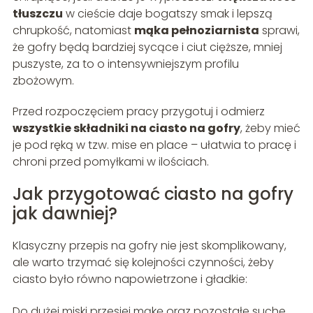
tłuszczu
w cieście daje bogatszy smak i lepszą
chrupkość, natomiast
mąka pełnoziarnista
sprawi,
że gofry będą bardziej sycące i ciut cięższe, mniej
puszyste, za to o intensywniejszym profilu
zbożowym.
Przed rozpoczęciem pracy przygotuj i odmierz
wszystkie składniki na ciasto na gofry
, żeby mieć
je pod ręką w tzw. mise en place – ułatwia to pracę i
chroni przed pomyłkami w ilościach.
Jak przygotować ciasto na gofry
jak dawniej?
Klasyczny przepis na gofry nie jest skomplikowany,
ale warto trzymać się kolejności czynności, żeby
ciasto było równo napowietrzone i gładkie:
Do dużej miski przesiej mąkę oraz pozostałe suche