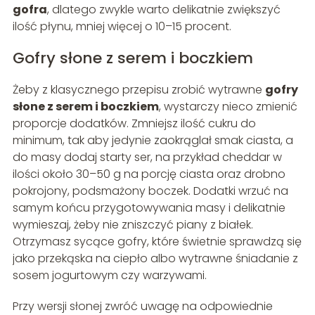
gofra
, dlatego zwykle warto delikatnie zwiększyć
ilość płynu, mniej więcej o 10–15 procent.
Gofry słone z serem i boczkiem
Żeby z klasycznego przepisu zrobić wytrawne
gofry
słone z serem i boczkiem
, wystarczy nieco zmienić
proporcje dodatków. Zmniejsz ilość cukru do
minimum, tak aby jedynie zaokrąglał smak ciasta, a
do masy dodaj starty ser, na przykład cheddar w
ilości około 30–50 g na porcję ciasta oraz drobno
pokrojony, podsmażony boczek. Dodatki wrzuć na
samym końcu przygotowywania masy i delikatnie
wymieszaj, żeby nie zniszczyć piany z białek.
Otrzymasz sycące gofry, które świetnie sprawdzą się
jako przekąska na ciepło albo wytrawne śniadanie z
sosem jogurtowym czy warzywami.
Przy wersji słonej zwróć uwagę na odpowiednie