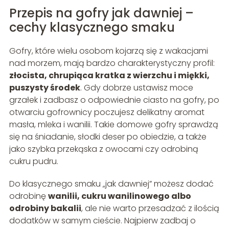
Przepis na gofry jak dawniej –
cechy klasycznego smaku
Gofry, które wielu osobom kojarzą się z wakacjami
nad morzem, mają bardzo charakterystyczny profil:
złocista, chrupiąca kratka z wierzchu i miękki,
puszysty środek
. Gdy dobrze ustawisz moce
grzałek i zadbasz o odpowiednie ciasto na gofry, po
otwarciu gofrownicy poczujesz delikatny aromat
masła, mleka i wanilii. Takie domowe gofry sprawdzą
się na śniadanie, słodki deser po obiedzie, a także
jako szybka przekąska z owocami czy odrobiną
cukru pudru.
Do klasycznego smaku „jak dawniej” możesz dodać
odrobinę
wanilii, cukru wanilinowego albo
odrobiny bakalii
, ale nie warto przesadzać z ilością
dodatków w samym cieście. Najpierw zadbaj o