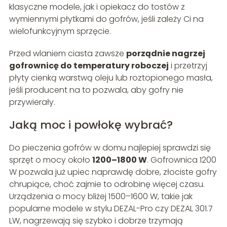
klasyczne modele, jak i opiekacz do tostów z
wymiennymi płytkami do gofrów, jeśli zależy Ci na
wielofunkcyjnym sprzęcie.
Przed wlaniem ciasta zawsze
porządnie nagrzej
gofrownicę do temperatury roboczej
i przetrzyj
płyty cienką warstwą oleju lub roztopionego masła,
jeśli producent na to pozwala, aby gofry nie
przywierały.
Jaką moc i powłokę wybrać?
Do pieczenia gofrów w domu najlepiej sprawdzi się
sprzęt o mocy około
1200–1800 W
. Gofrownica 1200
W pozwala już upiec naprawdę dobre, złociste gofry
chrupiące, choć zajmie to odrobinę więcej czasu.
Urządzenia o mocy bliżej 1500–1600 W, takie jak
popularne modele w stylu DEZAL-Pro czy DEZAL 301.7
LW, nagrzewają się szybko i dobrze trzymają