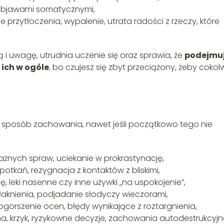
z objawami somatycznymi,
e przytłoczenia, wypalenie, utrata radości z rzeczy, które
 i uwagę, utrudnia uczenie się oraz sprawia, że
podejmu
 ich w ogóle
, bo czujesz się zbyt przeciążony, żeby cokol
sz sposób zachowania, nawet jeśli początkowo tego nie
ważnych spraw, uciekanie w prokrastynację,
potkań, rezygnacja z kontaktów z bliskimi,
ę, leki nasenne czy inne używki „na uspokojenie”,
 łaknienia, podjadanie słodyczy wieczorami,
ogorszenie ocen, błędy wynikające z roztargnienia,
, krzyk, ryzykowne decyzje, zachowania autodestrukcyjn