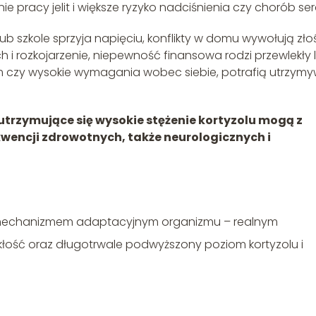
e pracy jelit i większe ryzyko nadciśnienia czy chorób ser
ub szkole sprzyja napięciu, konflikty w domu wywołują złoś
i rozkojarzenie, niepewność finansowa rodzi przewlekły l
izm czy wysokie wymagania wobec siebie, potrafią utrzym
 utrzymujące się wysokie stężenie kortyzolu mogą z
encji zdrowotnych, także neurologicznych i
ko mechanizmem adaptacyjnym organizmu – realnym
kłość oraz długotrwale podwyższony poziom kortyzolu i