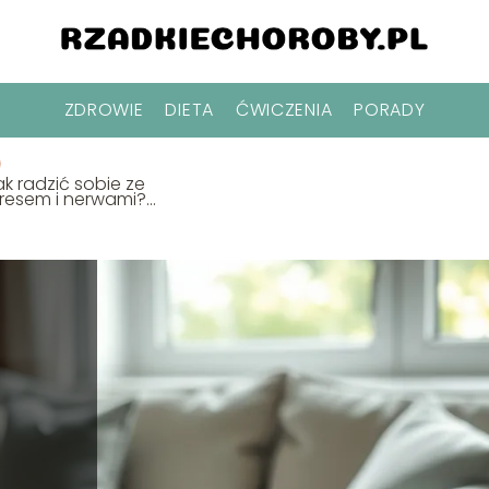
ZDROWIE
DIETA
ĆWICZENIA
PORADY
ak radzić sobie ze
tresem i nerwami?
prawdzone metody