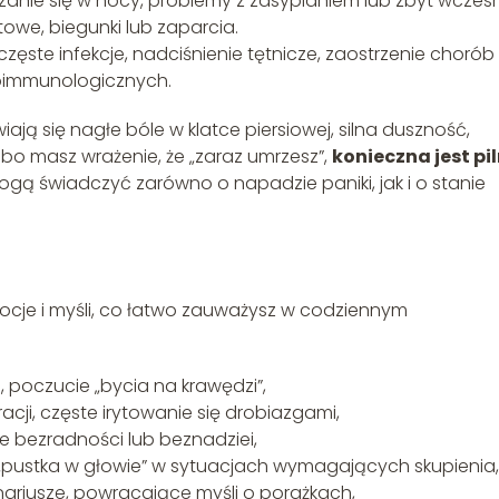
dzanie się w nocy, problemy z zasypianiem lub zbyt wczes
towe, biegunki lub zaparcia.
częste infekcje, nadciśnienie tętnicze, zaostrzenie chorób
toimmunologicznych.
ją się nagłe bóle w klatce piersiowej, silna duszność,
bo masz wrażenie, że „zaraz umrzesz”,
konieczna jest pi
ogą świadczyć zarówno o napadzie paniki, jak i o stanie
emocje i myśli, co łatwo zauważysz w codziennym
, poczucie „bycia na krawędzi”,
racji, częste irytowanie się drobiazgami,
e bezradności lub beznadziei,
, „pustka w głowie” w sytuacjach wymagających skupienia,
ariusze, powracające myśli o porażkach,