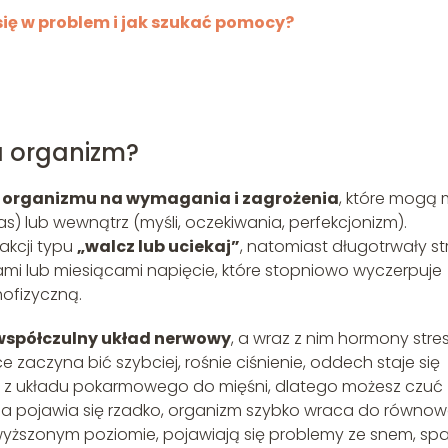
się w problem i jak szukać pomocy?
na organizm?
a organizmu na wymagania i zagrożenia
, które mogą 
łas) lub wewnątrz (myśli, oczekiwania, perfekcjonizm).
eakcji typu
„walcz lub uciekaj”
, natomiast długotrwały st
ami lub miesiącami napięcie, które stopniowo wyczerpuje
ofizyczną.
współczulny układ nerwowy
, a wraz z nim hormony stre
ce zaczyna bić szybciej, rośnie ciśnienie, oddech staje się
ywa z układu pokarmowego do mięśni, dlatego możesz czuć
kcja pojawia się rzadko, organizm szybko wraca do równow
dwyższonym poziomie, pojawiają się problemy ze snem, sp