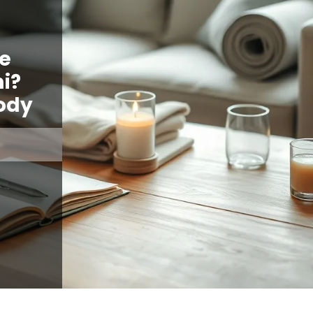
ze
i?
ody