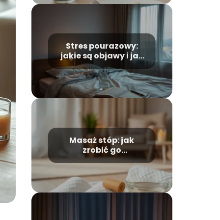
Stres pourazowy:
jakie są objawy i jak
je rozpoznać?
Masaż stóp: jak
zrobić go
samodzielnie w kilku
prostych krokach?