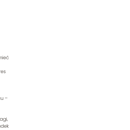
mieć
res
su –
agi,
adek