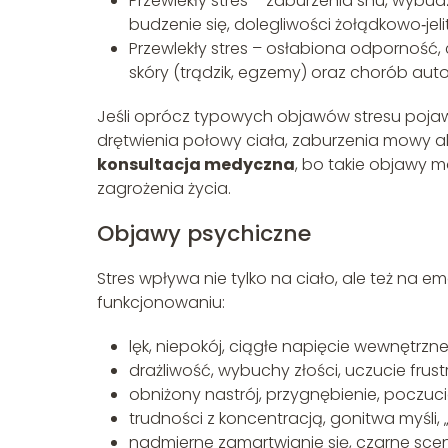
Przewlekły stres – zaburzenia snu, wybu
budzenie się, dolegliwości żołądkowo‑jeli
Przewlekły stres – osłabiona odporność, 
skóry (trądzik, egzemy) oraz chorób au
Jeśli oprócz typowych objawów stresu pojawia
drętwienia połowy ciała, zaburzenia mowy al
konsultacja medyczna
, bo takie objawy m
zagrożenia życia.
Objawy psychiczne
Stres wpływa nie tylko na ciało, ale też na 
funkcjonowaniu:
lęk, niepokój, ciągłe napięcie wewnętrzne
drażliwość, wybuchy złości, uczucie frust
obniżony nastrój, przygnębienie, poczuci
trudności z koncentracją, gonitwa myśli
nadmierne zamartwianie się, czarne scen