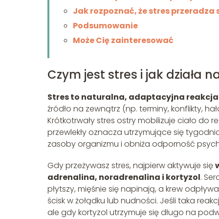
Jak rozpoznać, że stres przeradza 
Podsumowanie
Może Cię zainteresować
Czym jest stres i jak działa 
Stres to naturalna, adaptacyjna reakcj
źródło na zewnątrz (np. terminy, konflikty, ha
Krótkotrwały stres ostry mobilizuje ciało do r
przewlekły oznacza utrzymujące się tygodni
zasoby organizmu i obniża odporność psych
Gdy przeżywasz stres, najpierw aktywuje się
adrenalina, noradrenalina i kortyzol
. Ser
płytszy, mięśnie się napinają, a krew odpł
ścisk w żołądku lub nudności. Jeśli taka rea
ale gdy kortyzol utrzymuje się długo na po