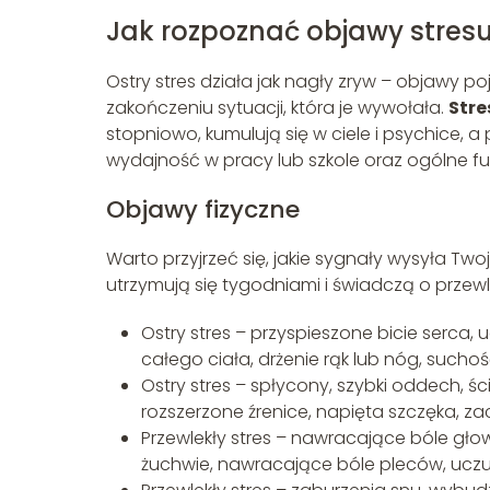
Jak rozpoznać objawy stresu
Ostry stres działa jak nagły zryw – objawy po
zakończeniu sytuacji, która je wywołała.
Stre
stopniowo, kumulują się w ciele i psychice,
wydajność w pracy lub szkole oraz ogólne f
Objawy fizyczne
Warto przyjrzeć się, jakie sygnały wysyła Two
utrzymują się tygodniami i świadczą o przewl
Ostry stres – przyspieszone bicie serca, 
całego ciała, drżenie rąk lub nóg, sucho
Ostry stres – spłycony, szybki oddech, ści
rozszerzone źrenice, napięta szczęka, zac
Przewlekły stres – nawracające bóle gło
żuchwie, nawracające bóle pleców, ucz