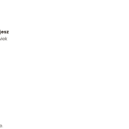
jesz
wiek
e.