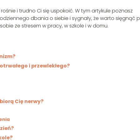
rośnie i trudno Ci się uspokoić. W tym artykule poznasz
odziennego dbania o siebie i sygnały, że warto sięgnąć 
ć sobie ze stresem w pracy, w szkole i w domu.
anizm?
otrwałego i przewlekłego?
biorą Cię nerwy?
enia
dzień?
kole?