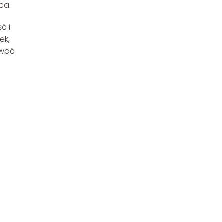
ca.
ć i
ęk,
ywać