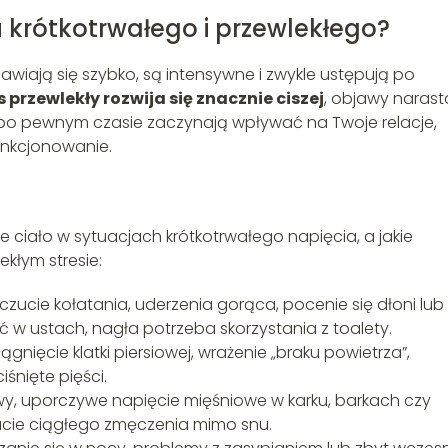
 krótkotrwałego i przewlekłego?
jawiają się szybko, są intensywne i zwykle ustępują po
s przewlekły rozwija się znacznie ciszej
, objawy narast
 a po pewnym czasie zaczynają wpływać na Twoje relacje,
unkcjonowanie.
je ciało w sytuacjach krótkotrwałego napięcia, a jakie
ekłym stresie:
uczucie kołatania, uderzenia gorąca, pocenie się dłoni lub
ść w ustach, nagła potrzeba skorzystania z toalety.
ągnięcie klatki piersiowej, wrażenie „braku powietrza”,
iśnięte pięści.
wy, uporczywe napięcie mięśniowe w karku, barkach czy
ucie ciągłego zmęczenia mimo snu.