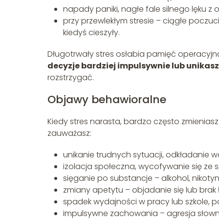
napady paniki, nagłe fale silnego lęku 
przy przewlekłym stresie – ciągłe poczuci
kiedyś cieszyły.
Długotrwały stres osłabia pamięć operacyjną
decyzje bardziej impulsywnie lub unikasz
rozstrzygać.
Objawy behawioralne
Kiedy stres narasta, bardzo często zmienia
zauważasz:
unikanie trudnych sytuacji, odkładanie 
izolacja społeczna, wycofywanie się ze s
sięganie po substancje – alkohol, nikotyn
zmiany apetytu – objadanie się lub brak
spadek wydajności w pracy lub szkole, p
impulsywne zachowania – agresja słowna