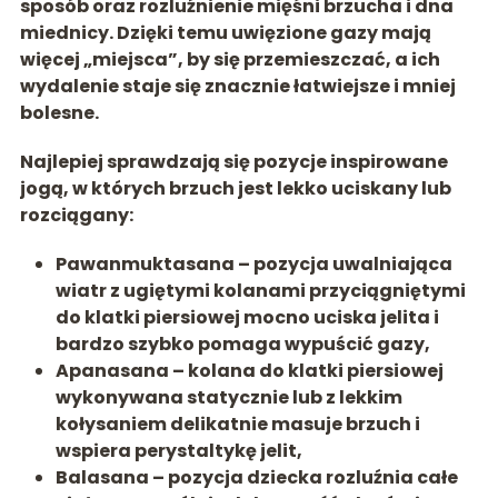
sposób oraz rozluźnienie mięśni brzucha i dna
miednicy
. Dzięki temu uwięzione gazy mają
więcej „miejsca”, by się przemieszczać, a ich
wydalenie staje się znacznie łatwiejsze i mniej
bolesne.
Najlepiej sprawdzają się pozycje inspirowane
jogą, w których brzuch jest lekko uciskany lub
rozciągany:
Pawanmuktasana – pozycja uwalniająca
wiatr
z ugiętymi kolanami przyciągniętymi
do klatki piersiowej mocno uciska jelita i
bardzo szybko pomaga wypuścić gazy,
Apanasana – kolana do klatki piersiowej
wykonywana statycznie lub z lekkim
kołysaniem delikatnie masuje brzuch i
wspiera perystaltykę jelit,
Balasana – pozycja dziecka
rozluźnia całe