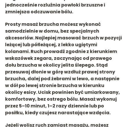
jednocześnie rozluźnia powłoki brzuszne i
zmniejsza odczuwanie bólu.
Prosty masaż brzucha możesz wykonać
samodzielnie w domu, bez specjalnych
akcesoriów. Najlepiej masować brzuch w pozycji
leżącej lub półleżącej, z lekko ugiętymi
kolanami. Ruch prowadź
zgodnie z kierunkiem
wskazówek zegara
, zaczynając od prawego
dołu brzucha w okolicy jelita ślepego. Stąd
przesuwaj dłonie w górę wzdłuż prawej strony
brzucha, dalej pod żebrami w lewo, a następnie
w dół po lewej stronie brzucha w kierunku
okolicy esicy. Ucisk powinien być umiarkowany,
komfortowy, bez ostrego bólu. Masaż wykonuj
przez 5–10 minut, 1–2 razy dziennie lub po
posiłku, kiedy czujesz narastające wzdęcia.
Jeżeli wolisz ruch zamiast masażu, możesz