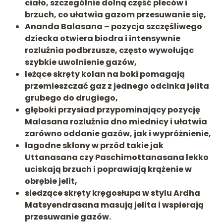
ciało, szczególnie dolną część pleców i
brzuch, co ułatwia gazom przesuwanie się,
Ananda Balasana – pozycja szczęśliwego
dziecka
otwiera biodra i intensywnie
rozluźnia podbrzusze, często wywołując
szybkie uwolnienie gazów,
leżące skręty kolan na boki
pomagają
przemieszczać gaz z jednego odcinka jelita
grubego do drugiego,
głęboki przysiad
przypominający pozycję
Malasana rozluźnia dno miednicy i ułatwia
zarówno oddanie gazów, jak i wypróżnienie,
łagodne skłony w przód
takie jak
Uttanasana czy Paschimottanasana lekko
uciskają brzuch i poprawiają krążenie w
obrębie jelit,
siedzące skręty kręgosłupa
w stylu Ardha
Matsyendrasana masują jelita i wspierają
przesuwanie gazów.