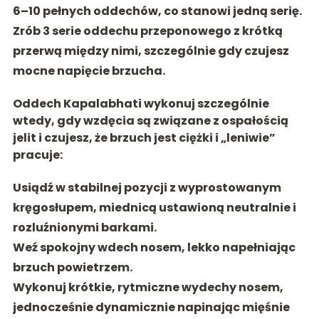
6–10 pełnych oddechów, co stanowi jedną serię.
Zrób
3 serie oddechu przeponowego
z krótką
przerwą między nimi, szczególnie gdy czujesz
mocne napięcie brzucha.
Oddech Kapalabhati wykonuj szczególnie
wtedy, gdy wzdęcia są związane z ospałością
jelit i czujesz, że brzuch jest ciężki i „leniwie”
pracuje:
Usiądź w stabilnej pozycji z wyprostowanym
kręgosłupem, miednicą ustawioną neutralnie i
rozluźnionymi barkami.
Weź spokojny wdech nosem, lekko napełniając
brzuch powietrzem.
Wykonuj
krótkie, rytmiczne wydechy nosem
,
jednocześnie dynamicznie napinając mięśnie