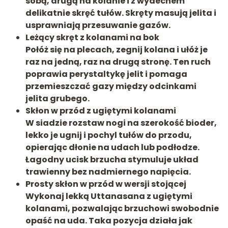
sobą, drugą na kolanie i z wydechem
delikatnie skręć tułów. Skręty masują jelita i
usprawniają przesuwanie gazów.
Leżący skręt z kolanami na bok
Połóż się na plecach, zegnij kolana i ułóż je
raz na jedną, raz na drugą stronę. Ten ruch
poprawia
perystaltykę jelit
i pomaga
przemieszczać gazy między odcinkami
jelita grubego.
Skłon w przód z ugiętymi kolanami
W siadzie rozstaw nogi na szerokość bioder,
lekko je ugnij i pochyl tułów do przodu,
opierając dłonie na udach lub podłodze.
Łagodny ucisk brzucha stymuluje układ
trawienny bez nadmiernego napięcia.
Prosty skłon w przód w wersji stojącej
Wykonaj lekką Uttanasana z ugiętymi
kolanami, pozwalając brzuchowi swobodnie
opaść na uda. Taka pozycja działa jak