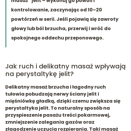
masaż” jelit – wykonuj go powoli i
kontrolowanie, zaczynając od 10–20
powtórzeń w serii. Jeśli pojawią się zawroty
głowy lub ból brzucha, przerwij i wróć do
spokojnego oddechu przeponowego.
Jak ruch i delikatny masaż wpływają
na perystaltykę jelit?
Delikatny masaż brzucha i łagodny ruch
tułowia pobudzają
nerwy ściany jelit i
mięśniówkę gładką
, dzięki czemu zwiększa się
perystaltyka jelit. To naturalny sposób na
przyspieszenie pasażu treści pokarmowej,
zmniejszenie zalegania gazów oraz
złagodzenie uczucia rozpierania. Taki masaż