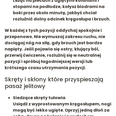
Leżąc na plecach z ugiętymi kolanami i
stopami na podłodze, kołysz biodrami na
boki przez około minutę, jakbyś chciał
rozluźnić dolny odcinek kręgosłupa i brzuch.
W każdej z tych pozycji oddychaj spokojnie i
przeponowo.
Nie wymuszaj zakresu ruchu
, nie
dociągaj nóg na siłę, gdy brzuch jest bardzo
napięty. Jeśli pojawia się ostry, kłujący ból,
przerwij ćwiczenie, rozluźnij się w neutralnej
pozycji i spróbuj łagodniejszej wersji lub
krótszego czasu utrzymania pozycji.
Skręty i skłony które przyspieszają
pasaż jelitowy
Siedzące skręty tułowia
Usiądź z wyprostowanym kręgosłupem, nogi
mogą być lekko ugięte. Oprzyj jedną dłoń za