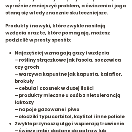
wyraźnie zmniejszyć problem
, a ćwiczenia i joga
staną się wtedy znacznie skuteczniejsze.
Produkty i nawyki, które zwykle nasilają
wzdęcia oraz te, które pomagają, możesz
podzielić w prosty sposób:
Najczęściej wzmagają gazy i wzdęcia
– rośliny strączkowe jak fasola, soczewica
czy groch
– warzywa kapustne jak kapusta, kalafior,
brokuły
– cebula i czosnek w dużej ilości
– produkty mleczne u osób z nietolerancją
laktozy
– napoje gazowane i piwo
– słodziki typu sorbitol, ksylitol i inne poliole
Zwykle przynoszą ulgę i wspierają trawienie
– świeży
imbir
dodany do potraw lub