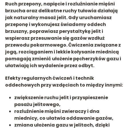
Ruch przepony, napięcie i rozluźnianie mięśni
brzucha oraz delikatne ruchy tułowia działają
jak
naturalny masaż jelit
. Gdy uruchamiasz
przeponę i wykonujesz świadomy oddech
brzuszny, poprawiasz perystaltykę jelit i
wspierasz przesuwanie się gazów wzdłuż
przewodu pokarmowego. Ćwiczenia związane z
jogą, rozciąganiem i lekkie kołysanie miednicą
pomagają zmienić ułożenie pęcherzyków gazu i
ułatwiają ich wydalenie przez odbyt.
Efekty regularnych ćwiczeń i technik
oddechowych przy wzdęciach to między innymi:
zwiększenie ruchu jelit
i przyspieszenie
pasażu jelitowego,
rozluźnienie mięśni zwieraczy i dna
miednicy
, co ułatwia oddawanie gazów,
zmiana ułożenia gazu w jelitach
, dzięki