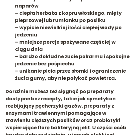
naparów
– ciepła herbata z
kopru włoskiego, mięty
pieprzowej lub rumianku
po posiłku
– wypicie niewielkiej ilości
ciepłej wody
po
jedzeniu
– mniejsze porcje spożywane częściej w
ciągu dnia
– bardzo dokładne żucie pokarmu i spokojne
jedzenie bez pośpiechu
– unikanie picia przez słomki i ograniczenie
żucia gumy, aby nie połykać powietrza.
Doraźnie możesz też sięgnąć po preparaty
dostępne bez recepty, takie jak
symetykon
rozbijający pęcherzyki gazów, preparaty z
enzymami trawiennymi
pomagające w
trawieniu cięższych posiłków oraz
probiotyki
wspierające florę bakteryjną jelit. U części osób
bardzo dobrze działają, u innych efekt jest