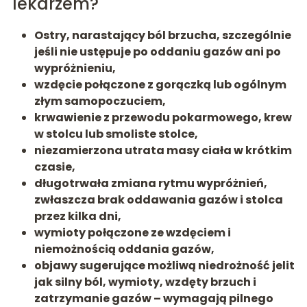
lekarzem?
Ostry, narastający ból brzucha
, szczególnie
jeśli nie ustępuje po oddaniu gazów ani po
wypróżnieniu,
wzdęcie połączone z gorączką
lub ogólnym
złym samopoczuciem,
krwawienie z przewodu pokarmowego
, krew
w stolcu lub smoliste stolce,
niezamierzona utrata masy ciała
w krótkim
czasie,
długotrwała zmiana rytmu wypróżnień
,
zwłaszcza brak oddawania gazów i stolca
przez kilka dni,
wymioty połączone ze wzdęciem
i
niemożnością oddania gazów,
objawy sugerujące możliwą
niedrożność jelit
jak silny ból, wymioty, wzdęty brzuch i
zatrzymanie gazów – wymagają pilnego