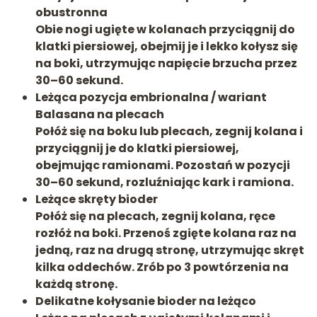
obustronna
Obie nogi ugięte w kolanach przyciągnij do
klatki piersiowej, obejmij je i lekko kołysz się
na boki, utrzymując napięcie brzucha przez
30–60 sekund.
Leżąca pozycja embrionalna / wariant
Balasana na plecach
Połóż się na boku lub plecach, zegnij kolana i
przyciągnij je do klatki piersiowej,
obejmując ramionami. Pozostań w pozycji
30–60 sekund, rozluźniając kark i ramiona.
Leżące skręty bioder
Połóż się na plecach, zegnij kolana, ręce
rozłóż na boki. Przenoś zgięte kolana raz na
jedną, raz na drugą stronę, utrzymując skręt
kilka oddechów. Zrób po 3 powtórzenia na
każdą stronę.
Delikatne kołysanie bioder na leżąco