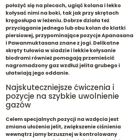
położyć się na plecach, ugiąć kolana i lekko
kołysać nimi na boki, tak jak przy skrętach
kręgosłupa w leżeniu. Dobrze działa też
przyciąganie jednego lub obu kolan do klatki
piersiowej, przypominające pozycje
Apanasana
i Pawanmuktasana znane z jogi
. Delikatne
skręty tułowia w siadzie i lekkie kołysanie
biodrami również pomagają przemieścić
nagromadzony gaz wzdłuż jelita grubego i
ułatwiają jego oddanie.
Najskuteczniejsze ćwiczenia i
pozycje na szybkie uwolnienie
gazów
Celem specjalnych pozycji na wzdęcia jest
zmiana ułożenia jelit, zwiększenie ciśnienia
wewnątrz jamy brzusznej w kontrolowany