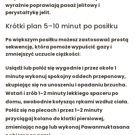
wyraźnie poprawiają
pasaż jelitowy i
perystaltykę jelit
.
Krótki plan 5–10 minut po posiłku
Po większym posiłku możesz zastosować prostą
sekwencję, która pomoże wypuścić gazy i
zmniejszyć uczucie ciężkości:
Usiądź lub połóż się wygodnie i przez około 1
minutę wykonuj spokojny
oddech przeponowy
,
skupiając się na unoszeniu i opadaniu brzucha.
Wstań i zrób 1–2 minuty lekkiego spaceru po
domu, swobodnie kołysząc rękami wzdłuż ciała.
Połóż się na plecach i przez 1–2 minuty
przyciągaj kolano do klatki piersiowej,
zmieniając nogę lub wykonaj Pawanmuktasana