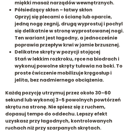
miękki masaż narządów wewnętrznych.
Półsiedzący skłon – łatwy skłon
Oprzyj się plecami o ścianę lub oparcie,
jedną nogę zegnij, drugą wyprostuj i pochyl
się delikatnie w stronę wyprostowanej nogi.
Ten wariant jest łagodny, a jednocześnie
poprawia przepływ krwi w jamie brzusznej.
Delikatne skręty w pozycji stojącej
Stań w lekkim rozkroku, ręce na biodrach i
wykonuj powolne skręty tułowia na boki. To
proste ćwiczenie mobilizuje kręgosłup i
jelita, bez nadmiernego obciążenia.
Każdą pozycję utrzymuj przez około 30–60
sekund lub wykonaj 3–5 powolnych powtórzeń
skrętu na stronę.
Nie spiesz się z ruchem
,
dopasuj tempo do oddechu. Lepszy efekt
uzyskasz przy łagodnych, kontrolowanych
ruchach niż przy szarpanych skrętach.