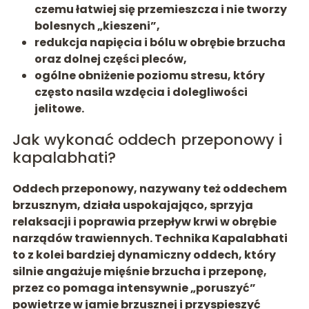
czemu łatwiej się przemieszcza i nie tworzy
bolesnych „kieszeni”,
redukcja napięcia i bólu
w obrębie brzucha
oraz dolnej części pleców,
ogólne obniżenie poziomu stresu, który
często nasila wzdęcia i dolegliwości
jelitowe.
Jak wykonać oddech przeponowy i
kapalabhati?
Oddech przeponowy, nazywany też
oddechem
brzusznym
, działa uspokajająco, sprzyja
relaksacji i poprawia przepływ krwi w obrębie
narządów trawiennych. Technika
Kapalabhati
to z kolei bardziej dynamiczny oddech, który
silnie angażuje mięśnie brzucha i przeponę,
przez co pomaga intensywnie „poruszyć”
powietrze w jamie brzusznej i przyspieszyć