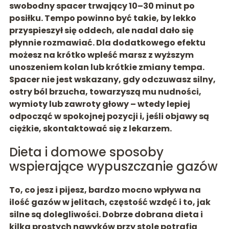
swobodny spacer trwający 10–30 minut po
posiłku. Tempo powinno być takie, by lekko
przyspieszył się oddech, ale nadal dało się
płynnie rozmawiać. Dla dodatkowego efektu
możesz na krótko wpleść marsz z wyższym
unoszeniem kolan lub krótkie zmiany tempa.
Spacer nie jest wskazany, gdy odczuwasz
silny,
ostry ból brzucha, towarzyszą mu nudności,
wymioty lub zawroty głowy
– wtedy lepiej
odpocząć w spokojnej pozycji i, jeśli objawy są
ciężkie, skontaktować się z lekarzem.
Dieta i domowe sposoby
wspierające wypuszczanie gazów
To, co jesz i pijesz, bardzo mocno wpływa na
ilość gazów w jelitach, częstość wzdęć i to, jak
silne są dolegliwości.
Dobrze dobrana dieta i
kilka prostych nawyków przy stole potrafią