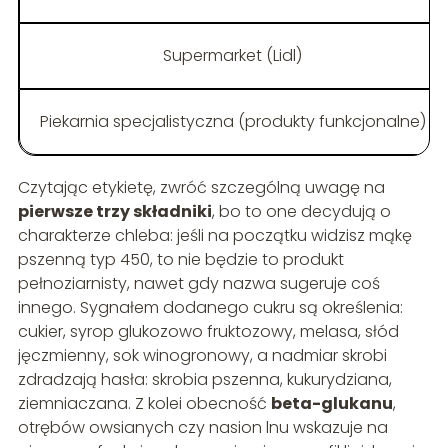
Supermarket (Lidl)
Piekarnia specjalistyczna (produkty funkcjonalne)
Czytając etykietę, zwróć szczególną uwagę na
pierwsze trzy składniki
, bo to one decydują o
charakterze chleba: jeśli na początku widzisz mąkę
pszenną typ 450, to nie będzie to produkt
pełnoziarnisty, nawet gdy nazwa sugeruje coś
innego. Sygnałem dodanego cukru są określenia:
cukier, syrop glukozowo fruktozowy, melasa, słód
jęczmienny, sok winogronowy, a nadmiar skrobi
zdradzają hasła: skrobia pszenna, kukurydziana,
ziemniaczana. Z kolei obecność
beta-glukanu
,
otrębów owsianych czy nasion lnu wskazuje na