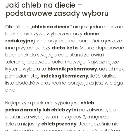
Jaki chleb na diecie –
podstawowe zasady wyboru
Określenie
„chleb na diecie”
nie jest jednoznaczne,
bo inne pieczywo wybierzesz przy
diecie
redukcyjnej
, inne przy insulinooporności, a jeszcze
inne przy celiakii czy
dieta keto
. Musisz dopasować
bochenek do swojego celu, stanu zdrowia i
tolerancji przewodu pokarmowego. Najważniejsze
kryteria wyboru to
błonnik pokarmowy
, udział mąki
pełnoziarnistej,
indeks glikemiczny
, ilość białka,
lista dodatków oraz realna porcja, jaką jesz w ciągu
dnia.
Najlepszym punktem wyjścia jest
chleb
pełnoziarnisty lub chleb żytni
na zakwasie, bo
dostarcza więcej witamin z grupy B, magnezu i
żelaza niż jasny
chleb pszenny
. Jednocześnie nie
musisz bać się pszennego pieczywa, jeśli jesteś na