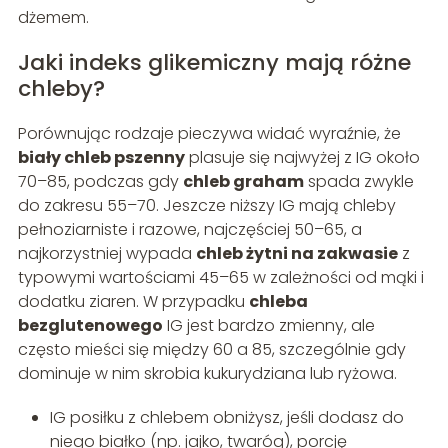
dżemem.
Jaki indeks glikemiczny mają różne
chleby?
Porównując rodzaje pieczywa widać wyraźnie, że
biały chleb pszenny
plasuje się najwyżej z IG około
70–85, podczas gdy
chleb graham
spada zwykle
do zakresu 55–70. Jeszcze niższy IG mają chleby
pełnoziarniste i razowe, najczęściej 50–65, a
najkorzystniej wypada
chleb żytni na zakwasie
z
typowymi wartościami 45–65 w zależności od mąki i
dodatku ziaren. W przypadku
chleba
bezglutenowego
IG jest bardzo zmienny, ale
często mieści się między 60 a 85, szczególnie gdy
dominuje w nim skrobia kukurydziana lub ryżowa.
IG posiłku z chlebem obniżysz, jeśli dodasz do
niego białko (np. jajko, twaróg), porcję