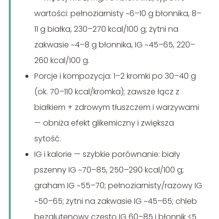
wartości: pełnoziarnisty ~6–10 g błonnika, 8–
11 g białka, 230–270 kcal/100 g; żytni na
zakwasie ~4–8 g błonnika, IG ~45–65, 220–
260 kcal/100 g.
Porcje i kompozycja: 1–2 kromki po 30–40 g
(ok. 70–110 kcal/kromka); zawsze łącz z
białkiem + zdrowym tłuszczem i warzywami
— obniża efekt glikemiczny i zwiększa
sytość.
IG i kalorie — szybkie porównanie: biały
pszenny IG ~70–85, 250–290 kcal/100 g;
graham IG ~55–70; pełnoziarnisty/razowy IG
~50–65; żytni na zakwasie IG ~45–65; chleb
bezglutenowy często IG 60–85 i błonnik <5