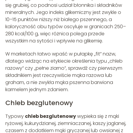
się grubiej, co podnosi udział błonnika i składników
mineralnych. Jego indeks glikemiczny jest zwykle o
10–15 punktów niższy niż białego pszennego, a
kaloryczność obu typów oscyluje w granicach 250–
280 kcal/100 g, więc różnica polega przede
wszystkim na sytości i wpływie na glikemię.
W marketach łatwo wpaść w pułapkę „fit” nazw,
dlatego widząc na etykiecie określenia typu „chleb
razowy” czy „pełne ziarno”, sprawdź czy pierwszym
składnikiem jest rzeczywiście mąka razowa lub
graham, a nie zwykła mąka pszenna barwiona
karmelem jednym zdaniem.
Chleb bezglutenowy
Typowy
chleb bezglutenowy
wypieka się z mąki
ryżowej, kukurydzianej, ziemniaczanej, kaszy jaglanej,
czasem z dodatkiem mąki gryczanej lub owsianej z