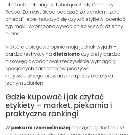
ofertach cateringów takich jak Body Chief czy
Respo. Zamiast ślepo podążać za trendem „zero
chleba”, lepiej nauczyć się czytać etykiety, oceniać
typ mąki i wkomponowywać chleb w swój dzienny
bilans.
Niektóre obiegowe opinie mają jednak wyjątki –
bardzo restrykcyjna
dieta keto
czy diety bardzo
niskowęglowodanowe rzeczywiście wymagają
specjalnych zamienników pieczywa i
indywidualnego prowadzenia przez dietetyka
jednym zdaniem.
Gdzie kupować i jak czytać
etykiety – market, piekarnia i
praktyczne rankingi
W
piekarni rzemieślniczej
najczęściej dostaniesz
chleb o krótszym składzie, z prostych składników i na