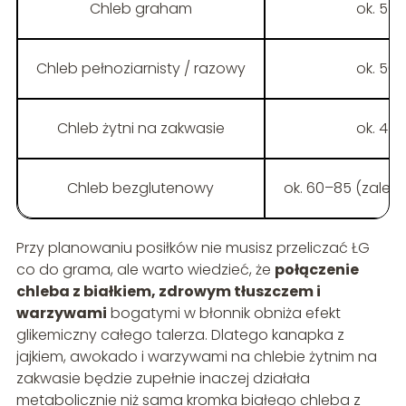
Chleb graham
ok. 55
Chleb pełnoziarnisty / razowy
ok. 50
Chleb żytni na zakwasie
ok. 45
Chleb bezglutenowy
ok. 60–85 (zależn
Przy planowaniu posiłków nie musisz przeliczać ŁG
co do grama, ale warto wiedzieć, że
połączenie
chleba z białkiem, zdrowym tłuszczem i
warzywami
bogatymi w błonnik obniża efekt
glikemiczny całego talerza. Dlatego kanapka z
jajkiem, awokado i warzywami na chlebie żytnim na
zakwasie będzie zupełnie inaczej działała
metabolicznie niż sama kromka białego chleba z