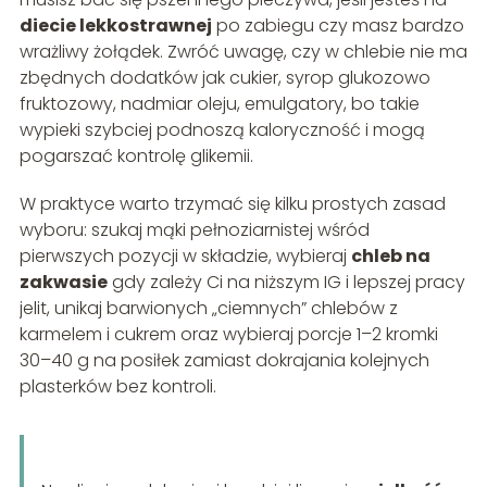
diecie lekkostrawnej
po zabiegu czy masz bardzo
wrażliwy żołądek. Zwróć uwagę, czy w chlebie nie ma
zbędnych dodatków jak cukier, syrop glukozowo
fruktozowy, nadmiar oleju, emulgatory, bo takie
wypieki szybciej podnoszą kaloryczność i mogą
pogarszać kontrolę glikemii.
W praktyce warto trzymać się kilku prostych zasad
wyboru: szukaj mąki pełnoziarnistej wśród
pierwszych pozycji w składzie, wybieraj
chleb na
zakwasie
gdy zależy Ci na niższym IG i lepszej pracy
jelit, unikaj barwionych „ciemnych” chlebów z
karmelem i cukrem oraz wybieraj porcje 1–2 kromki
30–40 g na posiłek zamiast dokrajania kolejnych
plasterków bez kontroli.