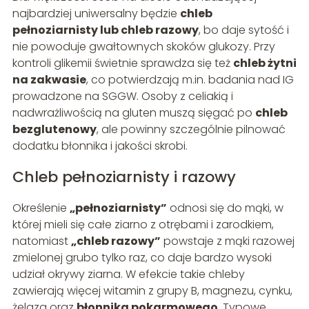
najbardziej uniwersalny będzie
chleb
pełnoziarnisty lub chleb razowy
, bo daje sytość i
nie powoduje gwałtownych skoków glukozy. Przy
kontroli glikemii świetnie sprawdza się też
chleb żytni
na zakwasie
, co potwierdzają m.in. badania nad IG
prowadzone na SGGW. Osoby z celiakią i
nadwrażliwością na gluten muszą sięgać po
chleb
bezglutenowy
, ale powinny szczególnie pilnować
dodatku błonnika i jakości skrobi.
Chleb pełnoziarnisty i razowy
Określenie
„pełnoziarnisty”
odnosi się do mąki, w
której mieli się całe ziarno z otrębami i zarodkiem,
natomiast
„chleb razowy”
powstaje z mąki razowej
zmielonej grubo tylko raz, co daje bardzo wysoki
udział okrywy ziarna. W efekcie takie chleby
zawierają więcej witamin z grupy B, magnezu, cynku,
żelaza oraz
błonnika pokarmowego
. Typowe