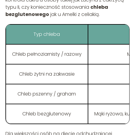
typu II, czy konieczność stosowania
chleba
bezglutenowego
jak u Amelki z celiakią.
Typ chleba
Chleb pełnoziarnisty / razowy
Mąk
Chleb żytni na zakwasie
Chleb pszenny / graham
Chleb bezglutenowy
Mąki ryżowa, kuk
Dla większości osób na diecie odchudzającej