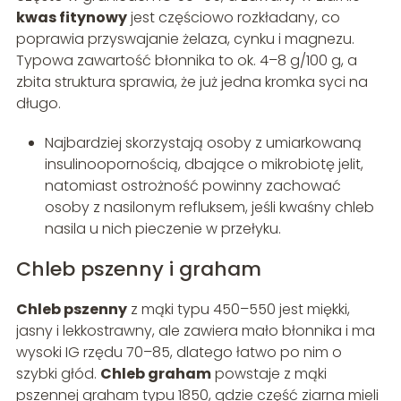
kwas fitynowy
jest częściowo rozkładany, co
poprawia przyswajanie żelaza, cynku i magnezu.
Typowa zawartość błonnika to ok. 4–8 g/100 g, a
zbita struktura sprawia, że już jedna kromka syci na
długo.
Najbardziej skorzystają osoby z umiarkowaną
insulinoopornością, dbające o mikrobiotę jelit,
natomiast ostrożność powinny zachować
osoby z nasilonym refluksem, jeśli kwaśny chleb
nasila u nich pieczenie w przełyku.
Chleb pszenny i graham
Chleb pszenny
z mąki typu 450–550 jest miękki,
jasny i lekkostrawny, ale zawiera mało błonnika i ma
wysoki IG rzędu 70–85, dlatego łatwo po nim o
szybki głód.
Chleb graham
powstaje z mąki
pszennej graham typu 1850, gdzie część ziarna mieli