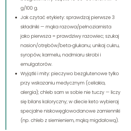
g/100 g.
Jak czytać etykiety: sprawdzaj pierwsze 3
składniki — mąka razowa/pełnoziarnista
jako pierwsza = prawdziwy razowiec; szukaj
nasion/otrębów/beta‑glukanu; unikaj cukru,
syropów, karmelu, nadmiaru skrobi i
emulgatorów.
Wyjątki i mity: pieczywo bezglutenowe tylko
przy wskazaniu medycznym (celiakia,
alergia); chleb sam w sobie nie tuczy — liczy
się bilans kaloryczny; w diecie keto wybieraj
specjalne niskowęglowodanowe zamienniki
(np. chleb z siemieniem, mąką migdałową).