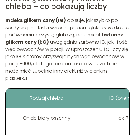
chleba – co pokazują liczby
Indeks glikemiczny (IG)
opisuje, jak szybko po
spożyciu produktu wzrasta poziom glukozy we krwi w
porównaniu z czystą glukozą, natomiast
ładunek
glikemiczny (ŁG)
uwzględnia zarówno IG, jak i ilość
węglowodanów w porcji. W uproszczeniu ŁG liczy się
jako IG × gramy przyswajalnych węglowodanów w
porcji ÷ 100, dlatego ten sam chleb w dużej kromce
może mieć zupełnie inny efekt niż w cienkim
plasterku.
Rodzaj chleba
IG (orienta
Chleb biały pszenny
ok. 70