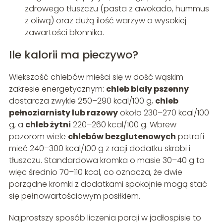
zdrowego tłuszczu (pasta z awokado, hummus
z oliwą) oraz dużą ilość warzyw o wysokiej
zawartości błonnika.
Ile kalorii ma pieczywo?
Większość chlebów mieści się w dość wąskim
zakresie energetycznym:
chleb biały pszenny
dostarcza zwykle 250–290 kcal/100 g,
chleb
pełnoziarnisty lub razowy
około 230–270 kcal/100
g, a
chleb żytni
220–260 kcal/100 g. Wbrew
pozorom wiele
chlebów bezglutenowych
potrafi
mieć 240–300 kcal/100 g z racji dodatku skrobi i
tłuszczu. Standardowa kromka o masie 30–40 g to
więc średnio 70–110 kcal, co oznacza, że dwie
porządne kromki z dodatkami spokojnie mogą stać
się pełnowartościowym posiłkiem.
Najprostszy sposób liczenia porcji w jadłospisie to