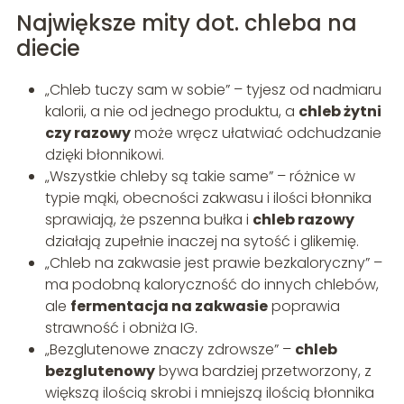
Największe mity dot. chleba na
diecie
„Chleb tuczy sam w sobie” – tyjesz od nadmiaru
kalorii, a nie od jednego produktu, a
chleb żytni
czy razowy
może wręcz ułatwiać odchudzanie
dzięki błonnikowi.
„Wszystkie chleby są takie same” – różnice w
typie mąki, obecności zakwasu i ilości błonnika
sprawiają, że pszenna bułka i
chleb razowy
działają zupełnie inaczej na sytość i glikemię.
„Chleb na zakwasie jest prawie bezkaloryczny” –
ma podobną kaloryczność do innych chlebów,
ale
fermentacja na zakwasie
poprawia
strawność i obniża IG.
„Bezglutenowe znaczy zdrowsze” –
chleb
bezglutenowy
bywa bardziej przetworzony, z
większą ilością skrobi i mniejszą ilością błonnika