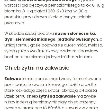
wartości dla pieczywa pełnoziarnistego to ok. 6–10 g
błonnika, 8–11 g białka i 230–270 kcal w 100 g
produktu, przy niższym IG niż w jasnym chlebie
pszennym.
W składzie szukaj dodatku
nasion słonecznika,
dyni, siemienia lnianego, płatków owsianych
, a
unikaj formuł, gdzie pojawia się cukier, miód, melasa,
syrop glukozowo fruktozowy czy karmel barwiący
bochenek na ciemno jednym krótkim zdaniem.
Chleb żytni na zakwasie
Zakwas
to mieszanina mąki i wody fermentowana
przez bakterie kwasu mlekowego i dzikie drożdże,
które rozkładają część skrobi i obniżają pH ciasta.
Dzięki temu
chleb żytni na zakwasie
ma zwykle
niższy indeks glikemiczny niż biały chleb pszenny,
często w granicach IG 50–65, a zawarty w ziarnie