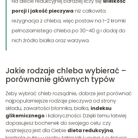
Na diecie redukcyjnej bardziej liczy się
wielkość
porcji i jakość pieczywa
niż całkowita
rezygnacja z chleba, więc postaw na 1–2 kromki
pełnoziarnistego chleba po 30–40 g i dodaj do
nich źródło białka oraz warzywa.
Jakie rodzaje chleba wybierać –
porównanie głównych typów
Żeby wybrać chleb rozsądnie, dobrze jest porównać
najpopularniejsze rodzaje pieczywa od strony
składu, zawartości błonnika, białka,
indeksu
glikemicznego
i kaloryczności. Dzięki temu łatwiej
dopasujesz bochenek do swojego celu: czy
ważniejsza jest dla Ciebie
dieta redukcyjna
,
kontrola cukru u osoby takiej jak Lucyna z cukrzycą