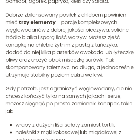
pomidor, ogórek, papryka, kiełki czy sałata.
Dobrze zbilansowany posiłek z chlebem powinien
mieć
trzy elementy
– porcję kompleksowych
węglowodanów z dobrej jakości pieczywa, solidne
źródło białka i sporą ilość warzyw. Możesz zjeść
kanapkę na chlebie żytnim z pastą z tuńczyka,
dodać do niej kilka plasterków awokado lub łyżeczkę
oliwy oraz ułożyć obok miseczkę surówki. Tak
skomponowany talerz syci na długo, a jednocześnie
utrzymuje stabilny poziom cukru we krwi.
Gdy potrzebujesz ograniczyć węglowodany, ale nie
chcesz kończyć tylko na samych jajkach i serze,
możesz sięgnąć po proste zamienniki kanapek, takie
jak:
wrapy z dużych liści sałaty zamiast tortilli,
naleśniki z mąki kokosowej lub migdałowej z
wytrawnym farszem,