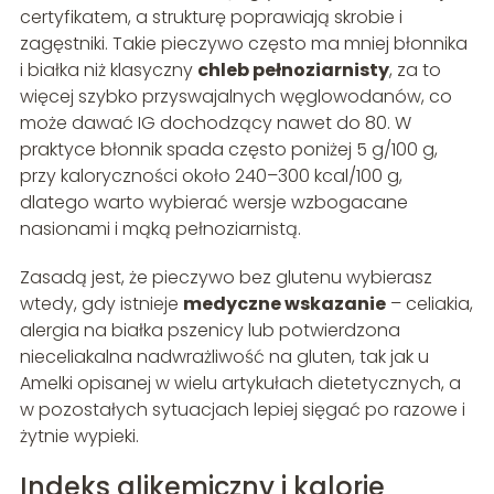
certyfikatem, a strukturę poprawiają skrobie i
zagęstniki. Takie pieczywo często ma mniej błonnika
i białka niż klasyczny
chleb pełnoziarnisty
, za to
więcej szybko przyswajalnych węglowodanów, co
może dawać IG dochodzący nawet do 80. W
praktyce błonnik spada często poniżej 5 g/100 g,
przy kaloryczności około 240–300 kcal/100 g,
dlatego warto wybierać wersje wzbogacane
nasionami i mąką pełnoziarnistą.
Zasadą jest, że pieczywo bez glutenu wybierasz
wtedy, gdy istnieje
medyczne wskazanie
– celiakia,
alergia na białka pszenicy lub potwierdzona
nieceliakalna nadwrażliwość na gluten, tak jak u
Amelki opisanej w wielu artykułach dietetycznych, a
w pozostałych sytuacjach lepiej sięgać po razowe i
żytnie wypieki.
Indeks glikemiczny i kalorie